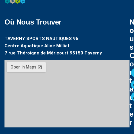
Où Nous Trouver
O
U
TAVERNY SPORTS NAUTIQUES 95
Centre Aquatique Alice Milliat
S
7 rue Théroigne de Méricourt 95150 Taverny
O
N
T
A
C
T
E
R