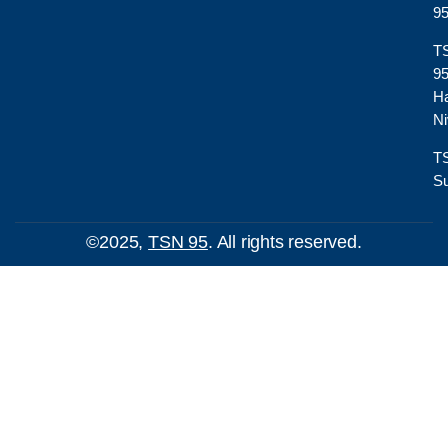
9
T
9
H
Ni
T
Su
©2025,
TSN 95
. All rights reserved.